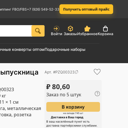
Получить оптовый прайс
иппинг FBO/FBS
+7 (926) 549-52-33
Войти
Заказы
Избранное
Корзина
очные конверты оптом
Подарочные наборы
Выпускница
Арт. #PZQ00323
₽
80,60
Q00323
Заказ по 5 штук
 кг
11 × 1 см
В корзину
га, металлическая
товка, розетка
на складе 745 шт
Доставка в Ваш город
В ваш населённый пункт есть
доставка партнёрскими службами.