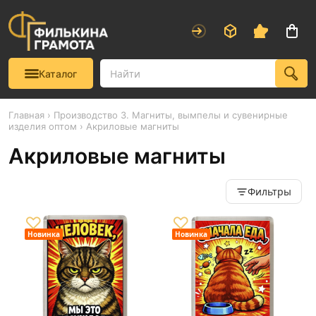
Каталог
Главная
›
Производство 3. Магниты, вымпелы и сувенирные
изделия оптом
› Акриловые магниты
Акриловые магниты
Фильтры
♡
♡
Новинка
Новинка