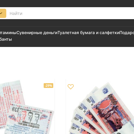
итамины
Сувенирные деньги
Туалетная бумага и салфетки
Подар
 банты
♡
-29%