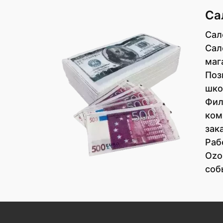
Са
Сал
Сал
маг
Поз
шко
Фил
ком
зак
Раб
Ozo
соб