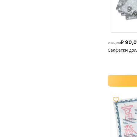
₽
90,0
₽
127,20
Первоначал
Текущая цен
Салфетки до
♡