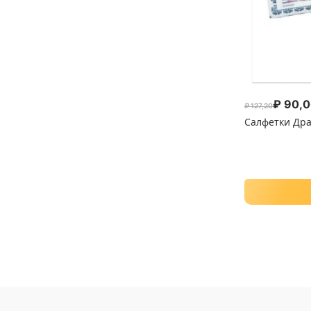
₽
90,0
₽
127,20
Первоначал
Текущая цен
Салфетки Дра