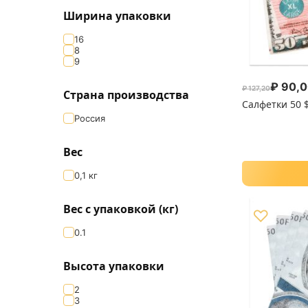
Ширина упаковки
16
8
9
₽
90,0
₽
127,20
Первоначал
Текущая цен
Страна производства
Салфетки 50 
Россия
Вес
0,1 кг
Вес с упаковкой (кг)
♡
0.1
Высота упаковки
2
3