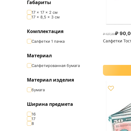
Габариты
17 × 17 × 2 см
17 × 8,5 × 3 см
Комплектация
₽
90,0
₽
127,20
Первоначал
Текущая цен
Салфетки Тос
Салфетки 1 пачка
Материал
Салфетированная бумага
Материал изделия
♡
бумага
Ширина предмета
16
17
8