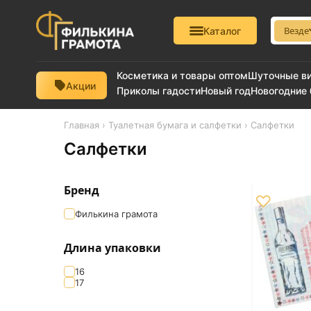
Везде
Каталог
Косметика и товары оптом
Шуточные в
Акции
Приколы гадости
Новый год
Новогодние
Главная
›
Туалетная бумага и салфетки
› Салфетки
Салфетки
Бренд
♡
Филькина грамота
Длина упаковки
16
17