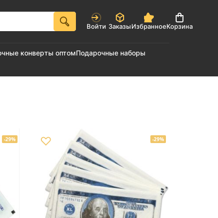
Войти
Заказы
Избранное
Корзина
очные конверты оптом
Подарочные наборы
♡
-29%
-29%