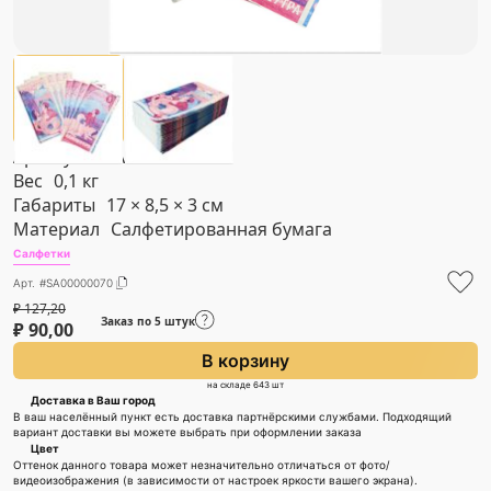
Артикул
#SA00000070
Вес
0,1 кг
Габариты
17 × 8,5 × 3 см
Материал
Салфетированная бумага
Салфетки
Арт. #SA00000070
₽
127,20
Заказ по 5 штук
₽
90,00
В корзину
на складе 643 шт
Доставка в Ваш город
В ваш населённый пункт есть доставка партнёрскими службами. Подходящий
вариант доставки вы можете выбрать при оформлении заказа
Цвет
Оттенок данного товара может незначительно отличаться от фото/
видеоизображения (в зависимости от настроек яркости вашего экрана).