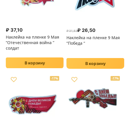
₽
37,10
₽
26,50
₽
31,82
Первоначальная цена сост
Текущая цена: ₽ 26,50.
Наклейка на пленке 9 Мая
Наклейка на пленке 9 Мая
“Отечественная война ”
“Победа “
солдат
В корзину
В корзину
♡
♡
-17%
-17%