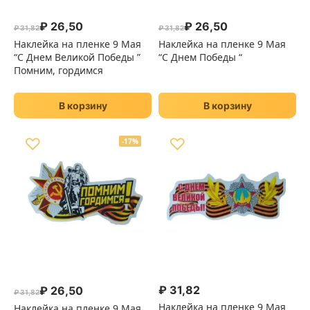
₽
26,50
₽
26,50
₽
31,82
₽
31,82
Первоначальная цена составляла ₽ 31,82.
Текущая цена: ₽ 26,50.
Первоначальная цена сост
Текущая цена: ₽ 26,50.
Наклейка на пленке 9 Мая
Наклейка на пленке 9 Мая
“С Днем Великой Победы ”
“С Днем Победы “
Помним, гордимся
В корзину
В корзину
♡
♡
-17%
₽
31,82
₽
26,50
₽
31,82
Первоначальная цена составляла ₽ 31,82.
Текущая цена: ₽ 26,50.
Наклейка на пленке 9 Мая
Наклейка на пленке 9 Мая