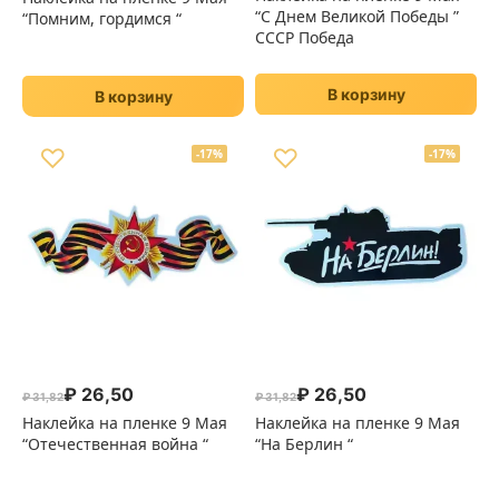
“С Днем Великой Победы ”
“Помним, гордимся “
СССР Победа
В корзину
В корзину
♡
♡
-17%
-17%
₽
26,50
₽
26,50
₽
31,82
₽
31,82
Первоначальная цена составляла ₽ 31,82.
Текущая цена: ₽ 26,50.
Первоначальная цена сост
Текущая цена: ₽ 26,50.
Наклейка на пленке 9 Мая
Наклейка на пленке 9 Мая
“Отечественная война “
“На Берлин “