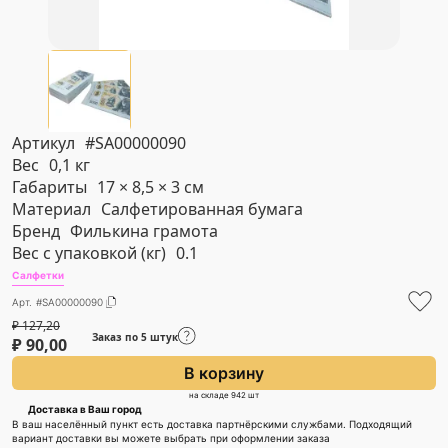
Артикул
#SA00000090
Вес
0,1 кг
Габариты
17 × 8,5 × 3 см
Материал
Салфетированная бумага
Бренд
Филькина грамота
Вес с упаковкой (кг)
0.1
Салфетки
Арт. #SA00000090
₽
127,20
Заказ по 5 штук
₽
90,00
В корзину
на складе 942 шт
Доставка в Ваш город
В ваш населённый пункт есть доставка партнёрскими службами. Подходящий
вариант доставки вы можете выбрать при оформлении заказа