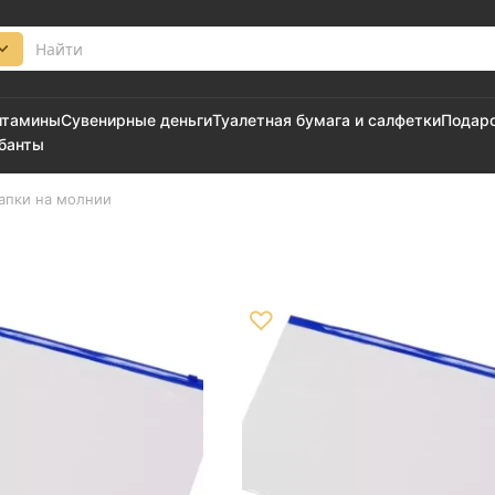
итамины
Сувенирные деньги
Туалетная бумага и салфетки
Подар
 банты
апки на молнии
♡