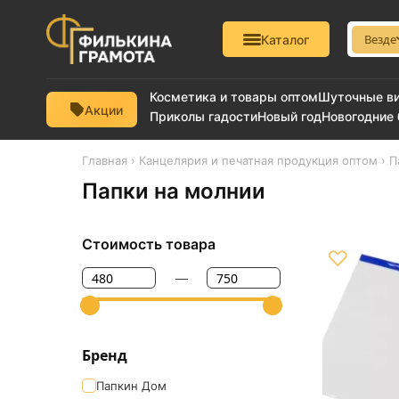
Везде
Каталог
Косметика и товары оптом
Шуточные в
Акции
Приколы гадости
Новый год
Новогодние
Главная
›
Канцелярия и печатная продукция оптом
› П
Папки на молнии
Стоимость товара
♡
—
Бренд
Папкин Дом