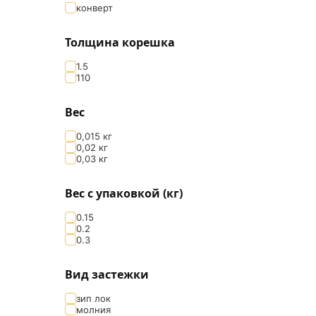
конверт
Толщина корешка
1.5
110
Вес
0,015 кг
0,02 кг
0,03 кг
Вес с упаковкой (кг)
0.15
0.2
0.3
Вид застежки
зип лок
молния