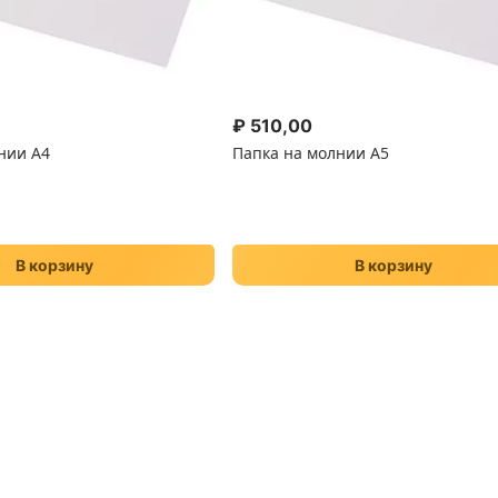
₽
510,00
нии А4
Папка на молнии А5
В корзину
В корзину