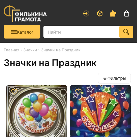
Каталог
Главная
›
Значки
› Значки на Праздник
Значки на Праздник
Фильтры
♡
♡