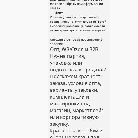
можете выбрать при оформлении
заказа
Цвет
Оттенок данного товара может
незначительно отличаться от фото/
видеоизображения (в зависимости
от настроек яркости вашего экрана).
Сегодня этот товар посмотрело 5
человек
Опт, WB/Ozon и B2B
Нужна партия,
упаковка или
подготовка к продаже?
Подскажем кратность
заказа, условия опта,
варианты упаковки,
комплектации и
маркировки под
магазин, маркетплейс
или корпоративную
закупку.
Кратность, коробки и
сборные заказы под