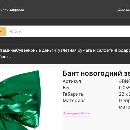
ские запросы
Дропш
итамины
Сувенирные деньги
Туалетная бумага и салфетки
Подар
 банты
Бант новогодний з
Артикул
#BN
Вес
0,055
Габариты
22 х 
Материал
Неп
мате
Новогодние банты