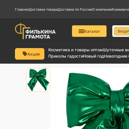
Главная
Доставка товара
Доставка по России
О компании
Коммерче
Везде
Каталог
Косметика и товары оптом
Шуточные в
Акции
Приколы гадости
Новый год
Новогодние