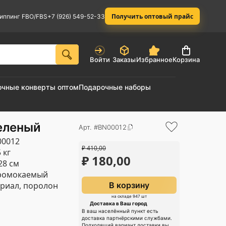
Получить оптовый прайс
иппинг FBO/FBS
+7 (926) 549-52-33
Войти
Заказы
Избранное
Корзина
очные конверты оптом
Подарочные наборы
еленый
Арт. #BN00012
00012
₽
410,00
 кг
₽
180,00
28 см
ромокаемый
риал, поролон
В корзину
на складе 947 шт
Доставка в Ваш город
В ваш населённый пункт есть
доставка партнёрскими службами.
Подходящий вариант доставки вы