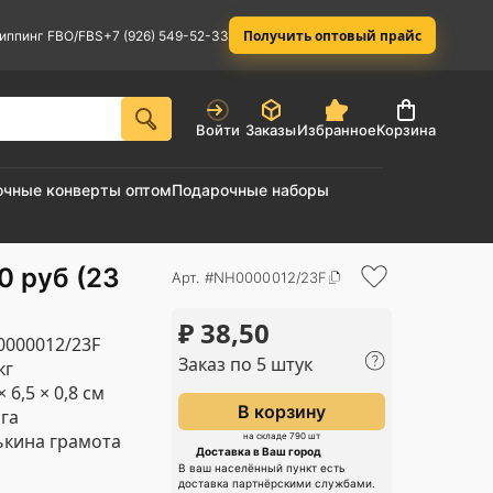
Получить оптовый прайс
иппинг FBO/FBS
+7 (926) 549-52-33
Войти
Заказы
Избранное
Корзина
очные конверты оптом
Подарочные наборы
0 руб (23
Арт. #NH0000012/23F
₽
38,50
000012/23F
Заказ по 5 штук
кг
× 6,5 × 0,8 см
В корзину
га
кина грамота
на складе 790 шт
Доставка в Ваш город
В ваш населённый пункт есть
доставка партнёрскими службами.