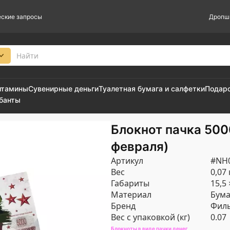
ские запросы
Дропш
итамины
Сувенирные деньги
Туалетная бумага и салфетки
Подар
 банты
Блокнот пачка 500
февраля)
Артикул
#NH0
Вес
0,07 
Габариты
15,5 
Материал
Бума
Бренд
Филь
Вес с упаковкой (кг)
0.07
Блокноты в виде пачки денег