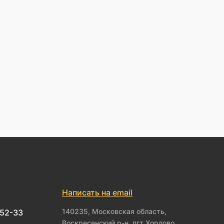
Написать на email
140235, Московская область,
-52-33
Воскресенский р-н, пгт Хорлово,