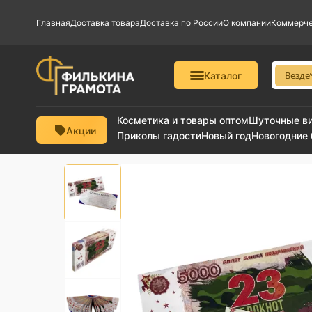
Главная
Доставка товара
Доставка по России
О компании
Коммерче
Везде
Каталог
Косметика и товары оптом
Шуточные в
Акции
Приколы гадости
Новый год
Новогодние