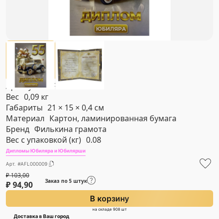
Артикул
#AFL000009
Вес
0,09 кг
Габариты
21 × 15 × 0,4 см
Материал
Картон, ламинированная бумага
Бренд
Филькина грамота
Вес с упаковкой (кг)
0.08
Дипломы Юбиляра и Юбилярши
Арт. #AFL000009
₽
103,00
Заказ по 5 штук
₽
94,90
В корзину
на складе 908 шт
Доставка в Ваш город