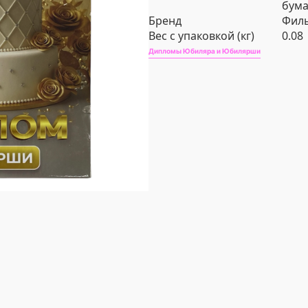
бума
Бренд
Филь
Вес с упаковкой (кг)
0.08
Дипломы Юбиляра и Юбилярши