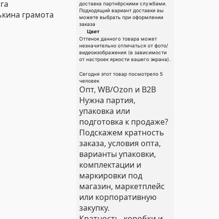
га
доставка партнёрскими службами.
Подходящий вариант доставки вы
кина грамота
можете выбрать при оформлении
заказа
Цвет
Оттенок данного товара может
незначительно отличаться от фото/
видеоизображения (в зависимости
от настроек яркости вашего экрана).
Сегодня этот товар посмотрело 5
человек
Опт, WB/Ozon и B2B
Нужна партия,
упаковка или
подготовка к продаже?
Подскажем кратность
заказа, условия опта,
варианты упаковки,
комплектации и
маркировки под
магазин, маркетплейс
или корпоративную
закупку.
Кратность, коробки и