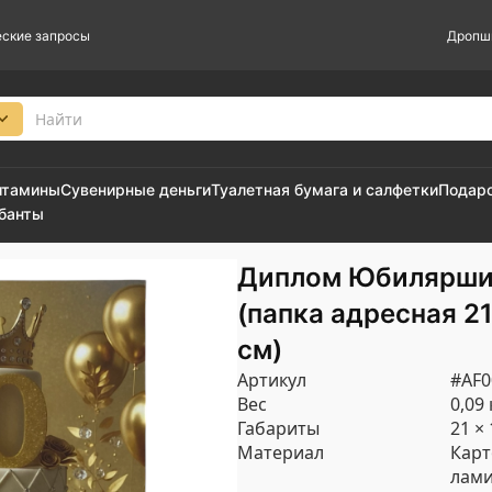
ские запросы
Дропш
итамины
Сувенирные деньги
Туалетная бумага и салфетки
Подар
 банты
Диплом Юбилярши 
(папка адресная 21 
см)
Артикул
#AF0
Вес
0,09 
Габариты
21 × 
Материал
Карт
лам