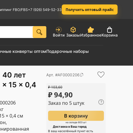
Получить оптовый прайс
иппинг FBO/FBS
+7 (926) 549-52-33
Войти
Заказы
Избранное
Корзина
очные конверты оптом
Подарочные наборы
40 лет
Арт. #AF0000206
× 15 × 0,4
₽
103,60
₽
94,90
000206
Заказ по 5 штук
кг
15 × 0,4 см
В корзину
он,
на складе 603 шт
Доставка в Ваш город
инированная
В ваш населённый пункт есть