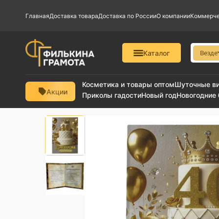
Главная
Доставка товара
Доставка по России
О компании
Коммерче
Везде
Каталог
Косметика и товары оптом
Шуточные в
Акции
Приколы гадости
Новый год
Новогодние