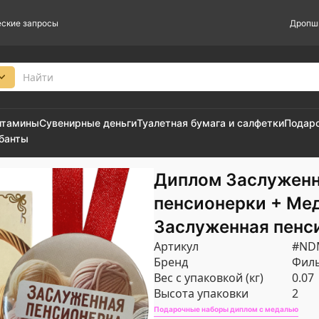
ские запросы
Дропш
итамины
Сувенирные деньги
Туалетная бумага и салфетки
Подар
 банты
Диплом Заслужен
пенсионерки + Ме
Заслуженная пенс
Артикул
#ND
Бренд
Филь
Вес с упаковкой (кг)
0.07
Высота упаковки
2
Подарочные наборы диплом с медалью