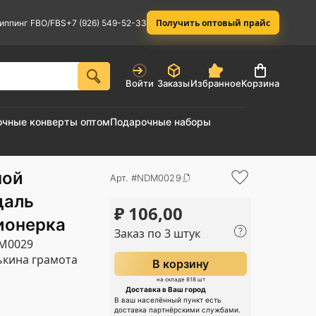
Получить оптовый прайс
иппинг FBO/FBS
+7 (926) 549-52-33
Войти
Заказы
Избранное
Корзина
очные конверты оптом
Подарочные наборы
ной
Арт. #NDM0029
даль
₽
106,00
ионерка
Заказ по 3 штук
M0029
кина грамота
В корзину
на складе 818 шт
Доставка в Ваш город
В ваш населённый пункт есть
доставка партнёрскими службами.