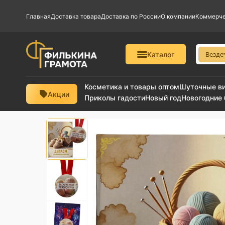
Главная
Доставка товара
Доставка по России
О компании
Коммерче
Везде
Каталог
Косметика и товары оптом
Шуточные в
Акции
Приколы гадости
Новый год
Новогодние