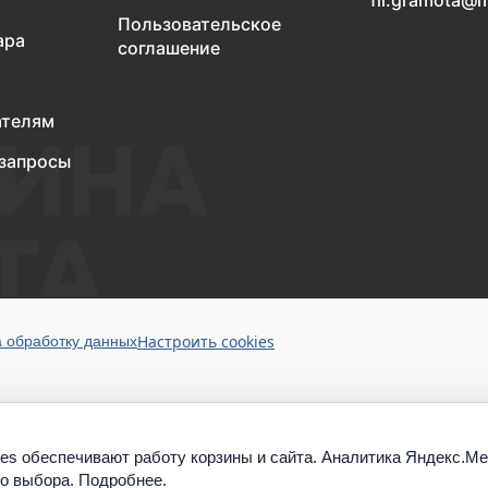
fil.gramota@m
Пользовательское
ара
соглашение
ателям
запросы
Настроить cookies
а обработку данных
es обеспечивают работу корзины и сайта. Аналитика Яндекс.М
го выбора.
Подробнее
.