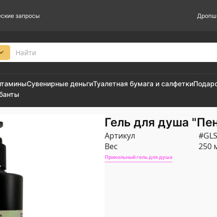
ские запросы
Дропш
итамины
Сувенирные деньги
Туалетная бумага и салфетки
Подар
 банты
Гель для душа "Пе
Артикул
#GL
Вес
250 
Прикольный гель для душа