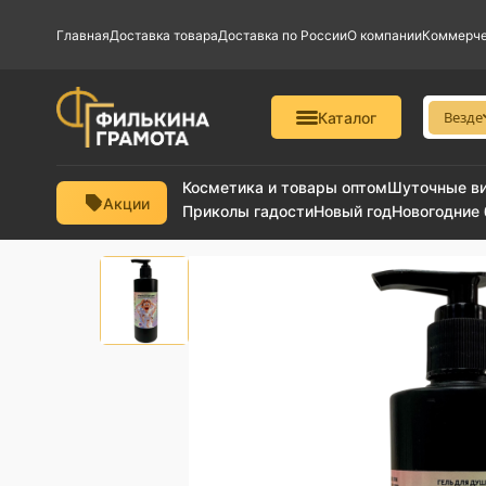
Главная
Доставка товара
Доставка по России
О компании
Коммерче
Везде
Каталог
Косметика и товары оптом
Шуточные в
Акции
Приколы гадости
Новый год
Новогодние