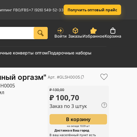
Получить оптовый прайс
иппинг FBO/FBS
+7 (926) 549-52-33
Войти
Заказы
Избранное
Корзина
очные конверты оптом
Подарочные наборы
нный оргазм"
Арт. #GLSH0005
SH0005
₽
130,00
мл
₽
100,70
Заказ по 3 штук
В корзину
на складе 1029 шт
Доставка в Ваш город
В ваш населённый пункт есть