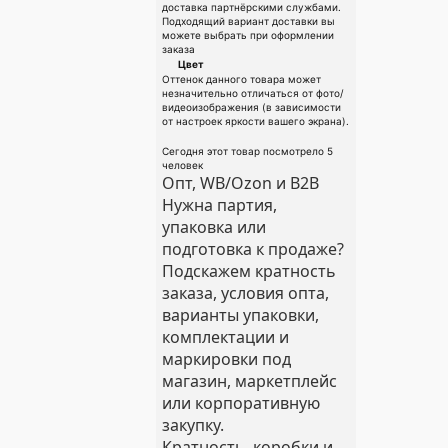
доставка партнёрскими службами.
Подходящий вариант доставки вы
можете выбрать при оформлении
заказа
Цвет
Оттенок данного товара может
незначительно отличаться от фото/
видеоизображения (в зависимости
от настроек яркости вашего экрана).
Сегодня этот товар посмотрело 5
человек
Опт, WB/Ozon и B2B
Нужна партия,
упаковка или
подготовка к продаже?
Подскажем кратность
заказа, условия опта,
варианты упаковки,
комплектации и
маркировки под
магазин, маркетплейс
или корпоративную
закупку.
Кратность, коробки и