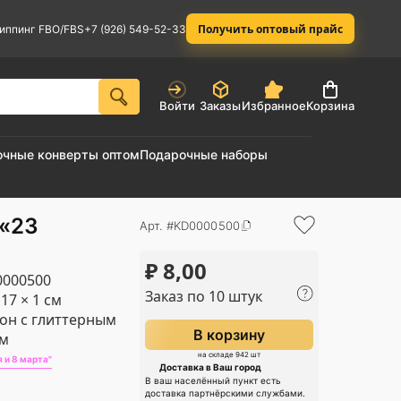
Получить оптовый прайс
иппинг FBO/FBS
+7 (926) 549-52-33
Войти
Заказы
Избранное
Корзина
очные конверты оптом
Подарочные наборы
 «23
Арт. #KD0000500
₽
8,00
000500
Заказ по 10 штук
 17 × 1 см
он с глиттерным
В корзину
ом
на складе 942 шт
 и 8 марта"
Доставка в Ваш город
В ваш населённый пункт есть
доставка партнёрскими службами.