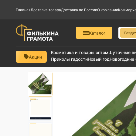
Главная
Доставка товара
Доставка по России
О компании
Коммерче
Везде
Каталог
Косметика и товары оптом
Шуточные в
Акции
Приколы гадости
Новый год
Новогодние