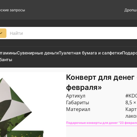
ские запросы
Дропш
итамины
Сувенирные деньги
Туалетная бумага и салфетки
Подар
 банты
Конверт для денег
февраля»
Артикул
#KD0
Габариты
8,5 ×
Материал
Карт
лак
Подарочные конверты для денег "23 февраля