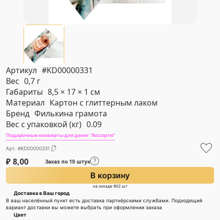
Артикул
#KD00000331
Вес
0,7 г
Габариты
8,5 × 17 × 1 см
Материал
Картон с глиттерным лаком
Бренд
Филькина грамота
Вес с упаковкой (кг)
0.09
Подарочные конверты для денег "Ассорти"
Арт. #KD00000331
₽
8,00
Заказ по 10 штук
В корзину
на складе 902 шт
Доставка в Ваш город
В ваш населённый пункт есть доставка партнёрскими службами. Подходящий
вариант доставки вы можете выбрать при оформлении заказа
Цвет