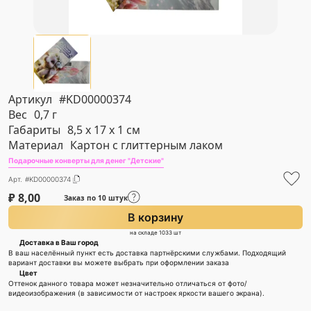
Артикул
#KD00000374
Вес
0,7 г
Габариты
8,5 х 17 х 1 см
Материал
Картон с глиттерным лаком
Подарочные конверты для денег "Детские"
Арт. #KD00000374
₽
8,00
Заказ по 10 штук
В корзину
на складе 1033 шт
Доставка в Ваш город
В ваш населённый пункт есть доставка партнёрскими службами. Подходящий
вариант доставки вы можете выбрать при оформлении заказа
Цвет
Оттенок данного товара может незначительно отличаться от фото/
видеоизображения (в зависимости от настроек яркости вашего экрана).