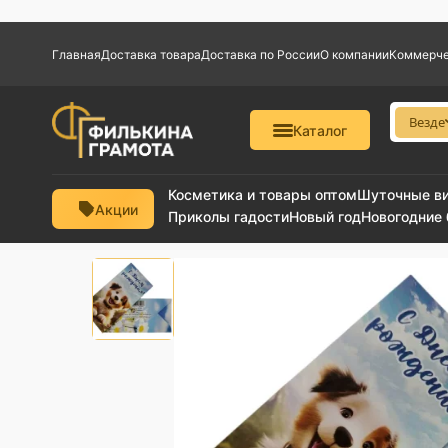
Главная
Доставка товара
Доставка по России
О компании
Коммерче
Везде
Каталог
Косметика и товары оптом
Шуточные в
Акции
Приколы гадости
Новый год
Новогодние