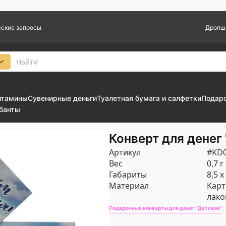
ские запросы
Дропш
итамины
Сувенирные деньги
Туалетная бумага и салфетки
Подар
 банты
Конверт для денег
Артикул
#KD0
Вес
0,7 г
Габариты
8,5 х
Материал
Карт
лак
Подарочные конверты для денег "Детские"