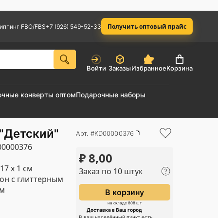
Получить оптовый прайс
иппинг FBO/FBS
+7 (926) 549-52-33
Войти
Заказы
Избранное
Корзина
очные конверты оптом
Подарочные наборы
 "Детский"
Арт. #KD00000376
0000376
₽
8,00
 17 х 1 см
Заказ по 10 штук
он с глиттерным
ом
В корзину
на складе 808 шт
Доставка в Ваш город
В ваш населённый пункт есть