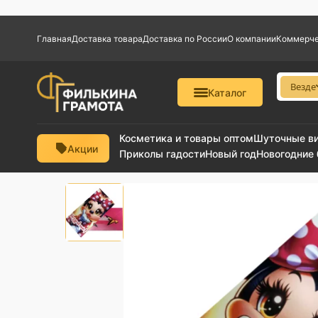
Главная
Доставка товара
Доставка по России
О компании
Коммерче
Везде
Каталог
Косметика и товары оптом
Шуточные в
Акции
Приколы гадости
Новый год
Новогодние