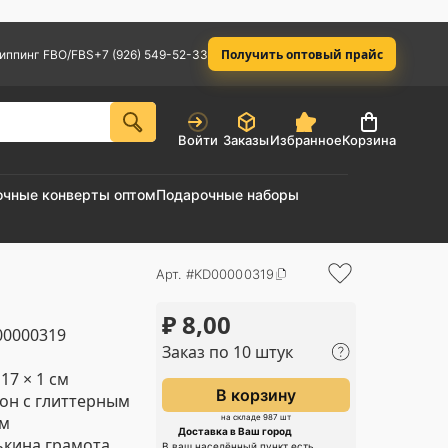
Получить оптовый прайс
иппинг FBO/FBS
+7 (926) 549-52-33
Войти
Заказы
Избранное
Корзина
очные конверты оптом
Подарочные наборы
Арт. #KD00000319
₽
8,00
0000319
Заказ по 10 штук
 17 × 1 см
В корзину
он с глиттерным
ом
на складе 987 шт
Доставка в Ваш город
кина грамота
В ваш населённый пункт есть