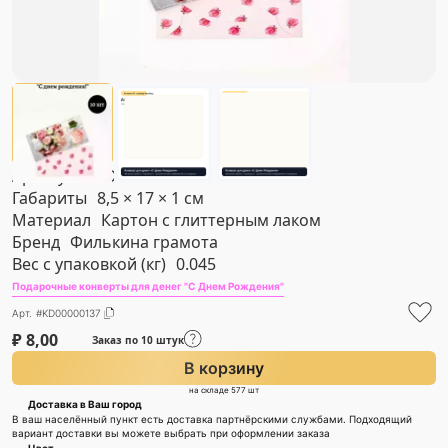
Артикул
#KD00000137
Габариты
8,5 × 17 × 1 см
Материал
Картон с глиттерным лаком
Бренд
Филькина грамота
Вес с упаковкой (кг)
0.045
Подарочные конверты для денег "С Днем Рождения"
Арт. #KD00000137
₽
8,00
Заказ по 10 штук
В корзину
на складе 577 шт
Доставка в Ваш город
В ваш населённый пункт есть доставка партнёрскими службами. Подходящий
вариант доставки вы можете выбрать при оформлении заказа