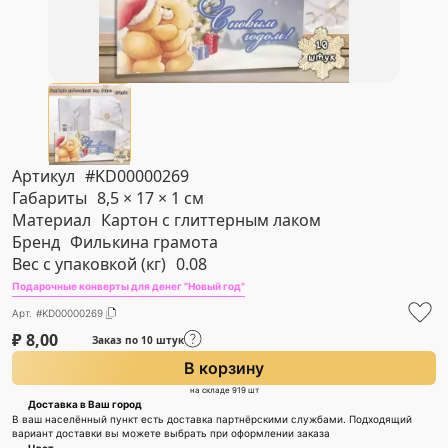
Артикул
#KD00000269
Габариты
8,5 × 17 × 1 см
Материал
Картон с глиттерным лаком
Бренд
Филькина грамота
Вес с упаковкой (кг)
0.08
Подарочные конверты для денег "Новый год"
Арт. #KD00000269
₽
8,00
Заказ по 10 штук
В корзину
на складе 919 шт
Доставка в Ваш город
В ваш населённый пункт есть доставка партнёрскими службами. Подходящий
вариант доставки вы можете выбрать при оформлении заказа