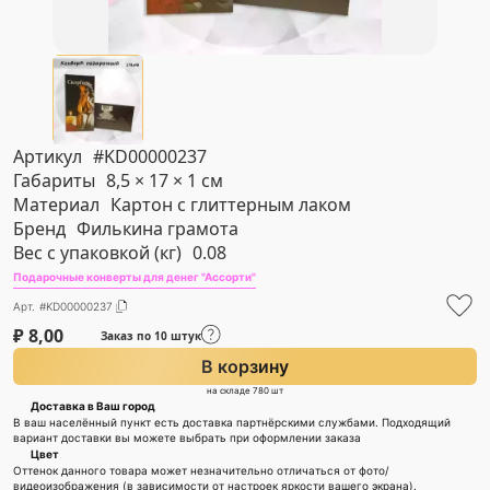
Артикул
#KD00000237
Габариты
8,5 × 17 × 1 см
Материал
Картон с глиттерным лаком
Бренд
Филькина грамота
Вес с упаковкой (кг)
0.08
Подарочные конверты для денег "Ассорти"
Арт. #KD00000237
₽
8,00
Заказ по 10 штук
В корзину
на складе 780 шт
Доставка в Ваш город
В ваш населённый пункт есть доставка партнёрскими службами. Подходящий
вариант доставки вы можете выбрать при оформлении заказа
Цвет
Оттенок данного товара может незначительно отличаться от фото/
видеоизображения (в зависимости от настроек яркости вашего экрана).