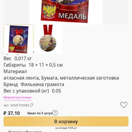
Артикул
#ZMET00083
Вес
0,017 кг
Габариты
18 × 11 × 0,5 см
Материал
атласная лента, Бумага, металлическая заготовка
Бренд
Филькина грамота
Вес с упаковкой (кг)
0.05
Медали шуточные
Арт. #ZMET00083
₽
37,10
Заказ по 5 штук
В корзину
на складе 1018 шт