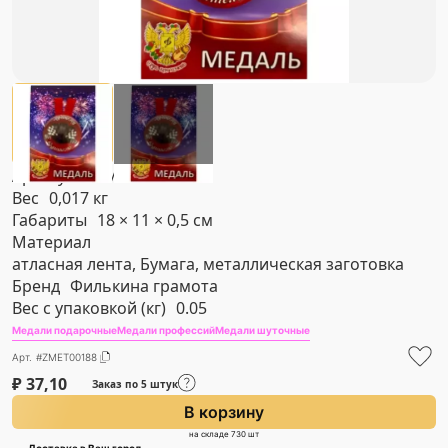
Артикул
#ZMET00188
Вес
0,017 кг
Габариты
18 × 11 × 0,5 см
Материал
атласная лента, Бумага, металлическая заготовка
Бренд
Филькина грамота
Вес с упаковкой (кг)
0.05
Медали подарочные
Медали профессий
Медали шуточные
Арт. #ZMET00188
₽
37,10
Заказ по 5 штук
В корзину
на складе 730 шт