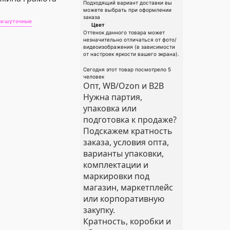
Подходящий вариант доставки вы
можете выбрать при оформлении
заказа
и шуточные
Цвет
Оттенок данного товара может
незначительно отличаться от фото/
видеоизображения (в зависимости
от настроек яркости вашего экрана).
Сегодня этот товар посмотрело 5
человек
Опт, WB/Ozon и B2B
Нужна партия,
упаковка или
подготовка к продаже?
Подскажем кратность
заказа, условия опта,
варианты упаковки,
комплектации и
маркировки под
магазин, маркетплейс
или корпоративную
закупку.
Кратность, коробки и