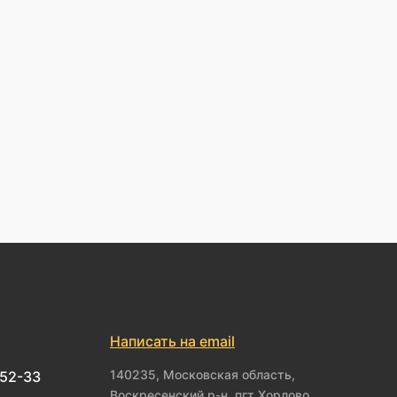
Написать на email
140235, Московская область,
-52-33
Воскресенский р-н, пгт Хорлово,