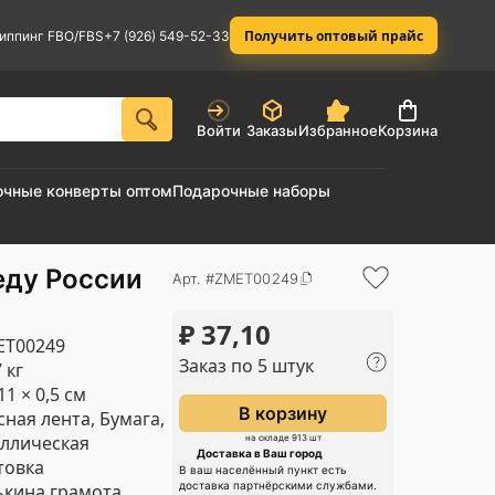
Получить оптовый прайс
иппинг FBO/FBS
+7 (926) 549-52-33
Войти
Заказы
Избранное
Корзина
очные конверты оптом
Подарочные наборы
ду России
Арт. #ZMET00249
₽
37,10
ET00249
Заказ по 5 штук
 кг
11 × 0,5 см
В корзину
сная лента, Бумага,
ллическая
на складе 913 шт
Доставка в Ваш город
товка
В ваш населённый пункт есть
доставка партнёрскими службами.
кина грамота