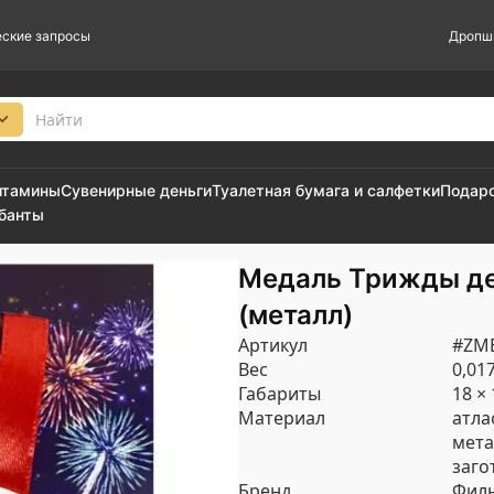
ские запросы
Дропш
итамины
Сувенирные деньги
Туалетная бумага и салфетки
Подар
 банты
Медаль Трижды де
(металл)
Артикул
#ZM
Вес
0,017
Габариты
18 × 
Материал
атла
мета
заго
Бренд
Филь