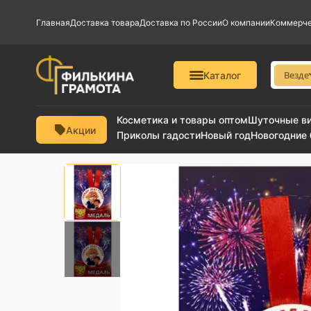
Главная
Доставка товара
Доставка по России
О компании
Коммерче
Везде
Каталог
Косметика и товары оптом
Шуточные в
Акции
Приколы гадости
Новый год
Новогодние