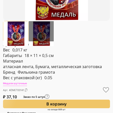
Артикул
#ZMET00141
Вес
0,017 кг
Габариты
18 × 11 × 0,5 см
Материал
атласная лента, Бумага, металлическая заготовка
Бренд
Филькина грамота
Вес с упаковкой (кг)
0.05
Медали шуточные
Арт. #ZMET00141
₽
37,10
Заказ по 5 штук
В корзину
на складе 669 шт