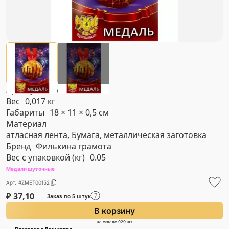
Артикул
#ZMET00152
Вес
0,017 кг
Габариты
18 × 11 × 0,5 см
Материал
атласная лента, Бумага, металлическая заготовка
Бренд
Филькина грамота
Вес с упаковкой (кг)
0.05
Медали шуточные
Арт. #ZMET00152
₽
37,10
Заказ по 5 штук
В корзину
на складе 929 шт