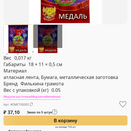
Артикул
#ZMET00002
Вес
0,017 кг
Габариты
18 × 11 × 0,5 см
Материал
атласная лента, Бумага, металлическая заготовка
Бренд
Филькина грамота
Вес с упаковкой (кг)
0.05
Медали шуточные
Медали юбилейные
Арт. #ZMET00002
₽
37,10
Заказ по 5 штук
В корзину
на складе 733 шт