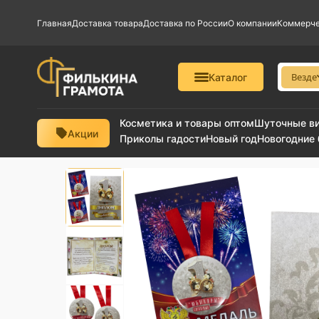
Главная
Доставка товара
Доставка по России
О компании
Коммерче
Везде
Каталог
Косметика и товары оптом
Шуточные в
Акции
Приколы гадости
Новый год
Новогодние