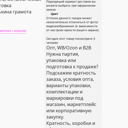
Подходящий вариант доставки вы
товка
можете выбрать при оформлении
заказа
кина грамота
Цвет
Оттенок данного товара может
незначительно отличаться от фото/
видеоизображения (в зависимости
от настроек яркости вашего экрана).
диплом + медали)
Сегодня этот товар посмотрело 5
человек
Опт, WB/Ozon и B2B
Нужна партия,
упаковка или
подготовка к продаже?
Подскажем кратность
заказа, условия опта,
варианты упаковки,
комплектации и
маркировки под
магазин, маркетплейс
или корпоративную
закупку.
Кратность, коробки и