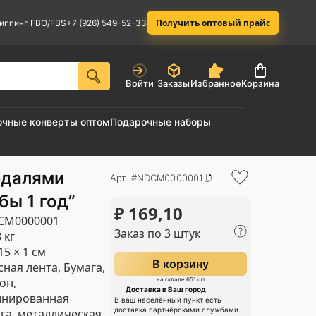
Получить оптовый прайс
иппинг FBO/FBS
+7 (926) 549-52-33
Войти
Заказы
Избранное
Корзина
очные конверты оптом
Подарочные наборы
едалями
Арт. #NDCM0000001
ы 1 год”
₽
169,10
CM0000001
Заказ по 3 штук
 кг
15 × 1 см
В корзину
сная лента, Бумага,
он,
на складе 651 шт
Доставка в Ваш город
инированная
В ваш населённый пункт есть
доставка партнёрскими службами.
га, металлическая