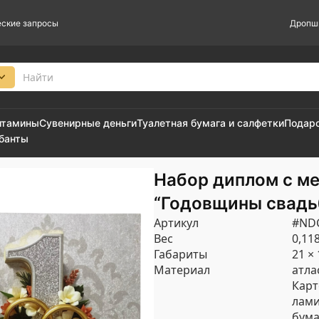
ские запросы
Дропш
итамины
Сувенирные деньги
Туалетная бумага и салфетки
Подар
 банты
Набор диплом с м
“Годовщины свадьб
Артикул
#ND
Вес
0,118
Габариты
21 × 
Материал
атла
Карт
лам
бума