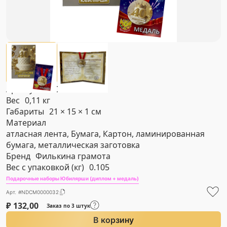
Артикул
#NDCM0000032
Вес
0,11 кг
Габариты
21 × 15 × 1 см
Материал
атласная лента, Бумага, Картон, ламинированная
бумага, металлическая заготовка
Бренд
Филькина грамота
Вес с упаковкой (кг)
0.105
Подарочные наборы Юбилярши (диплом + медаль)
Арт. #NDCM0000032
₽
132,00
Заказ по 3 штук
В корзину