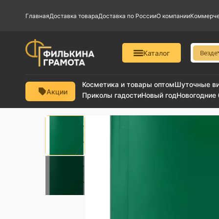
Главная
Доставка товара
Доставка по России
О компании
Коммерче
Везде
Каталог
Косметика и товары оптом
Шуточные в
Акции
Приколы гадости
Новый год
Новогодние