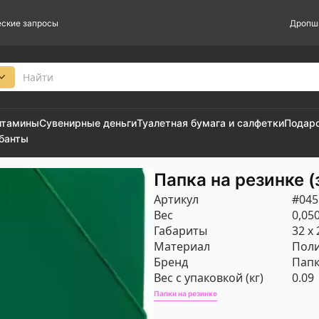
ские запросы
Дропш
итамины
Сувенирные деньги
Туалетная бумага и салфетки
Подар
 банты
Папка на резинке (
Артикул
#045
Вес
0,050
Габариты
32 х 
Материал
Пол
Бренд
Пап
Вес с упаковкой (кг)
0.09
Папки на резинке