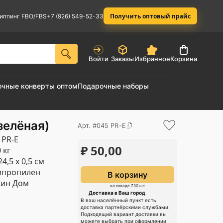
Получить оптовый прайс
иппинг FBO/FBS
+7 (926) 549-52-33
Войти
Заказы
Избранное
Корзина
очные конверты оптом
Подарочные наборы
зелёная)
Арт. #045 PR-E
 PR-E
₽
50,00
 кг
24,5 х 0,5 см
ипропилен
В корзину
кин Дом
на складе 730 шт
Доставка в Ваш город
В ваш населённый пункт есть
доставка партнёрскими службами.
Подходящий вариант доставки вы
можете выбрать при оформлении