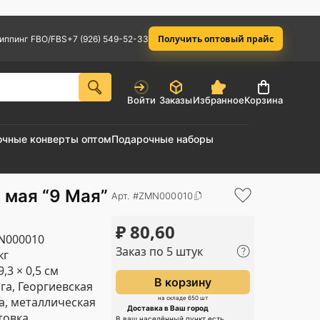
Получить оптовый прайс
иппинг FBO/FBS
+7 (926) 549-52-33
Войти
Заказы
Избранное
Корзина
очные конверты оптом
Подарочные наборы
 мая “9 Мая”
Арт. #ZMN000010
₽
80,60
N000010
Заказ по 5 штук
кг
9,3 × 0,5 см
В корзину
га, Георгиевская
а, металлическая
на складе 650 шт
Доставка в Ваш город
товка
В ваш населённый пункт есть