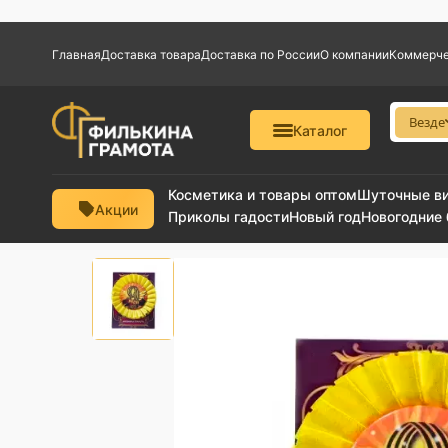
Главная
Доставка товара
Доставка по России
О компании
Коммерче
Везде
Каталог
Косметика и товары оптом
Шуточные в
Акции
Приколы гадости
Новый год
Новогодние