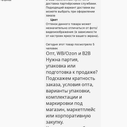
доставка партнёрскими службами.
Подходящий вариант доставки вы
можете выбрать при оформлении
заказа
Цвет
Оттенок данного товара может
незначительно отличаться от фото/
видеоизображения (в зависимости
от настроек яркости вашего экрана).
Сегодня этот товар посмотрело 5
человек
Опт, WB/Ozon и B2B
Нужна партия,
упаковка или
подготовка к продаже?
Подскажем кратность
заказа, условия опта,
варианты упаковки,
комплектации и
маркировки под
магазин, маркетплейс
или корпоративную
закупку.