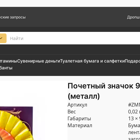
ские запросы
Дропш
итамины
Сувенирные деньги
Туалетная бумага и салфетки
Подар
 банты
Почетный значок 9
(металл)
Артикул
#ZM
Вес
0,02 
Габариты
13 × 
Материал
Бума
лент
заго