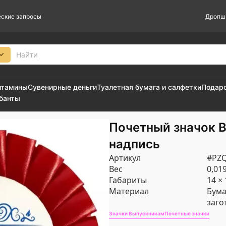
ские запросы
Дропш
итамины
Сувенирные деньги
Туалетная бумага и салфетки
Подар
 банты
Почетный значок 
надпись
Артикул
#PZ
Вес
0,019
Габариты
14 × 
Материал
Бума
заго
Значки Выпускникам
Почетные значки