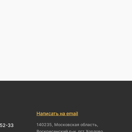
Написать на email
140235, Московская область,
-52-33
Воскресенский р-н, пгт Хорлово,