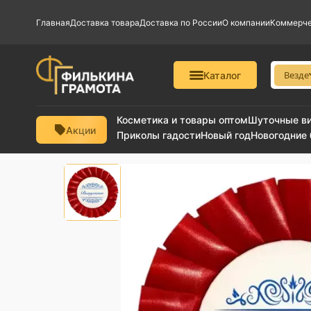
Главная
Доставка товара
Доставка по России
О компании
Коммерче
Везде
Каталог
Косметика и товары оптом
Шуточные в
Акции
Приколы гадости
Новый год
Новогодние