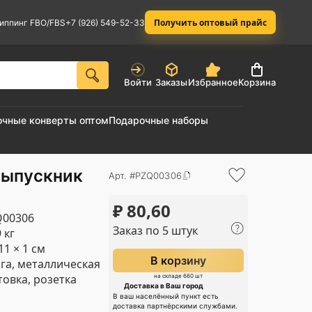
Получить оптовый прайс
иппинг FBO/FBS
+7 (926) 549-52-33
Войти
Заказы
Избранное
Корзина
очные конверты оптом
Подарочные наборы
Выпускник
Арт. #PZQ00306
₽
80,60
Q00306
Заказ по 5 штук
 кг
11 × 1 см
В корзину
га, металлическая
товка, розетка
на складе 660 шт
Доставка в Ваш город
В ваш населённый пункт есть
доставка партнёрскими службами.