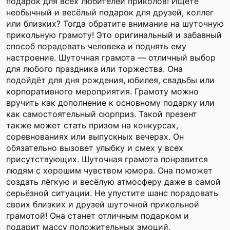
подарок для всех любителей приколов! Ищете
необычный и весёлый подарок для друзей, коллег
или близких? Тогда обратите внимание на шуточную
прикольную грамоту! Это оригинальный и забавный
способ порадовать человека и поднять ему
настроение. Шуточная грамота — отличный выбор
для любого праздника или торжества. Она
подойдёт для дня рождения, юбилея, свадьбы или
корпоративного мероприятия. Грамоту можно
вручить как дополнение к основному подарку или
как самостоятельный сюрприз. Такой презент
также может стать призом на конкурсах,
соревнованиях или выпускных вечерах. Он
обязательно вызовет улыбку и смех у всех
присутствующих. Шуточная грамота понравится
людям с хорошим чувством юмора. Она поможет
создать лёгкую и весёлую атмосферу даже в самой
серьёзной ситуации. Не упустите шанс порадовать
своих близких и друзей шуточной прикольной
грамотой! Она станет отличным подарком и
подарит массу положительных эмоций.