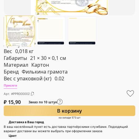
Артикул
#PPR000002
Вес
0,018 кг
Габариты
21 × 30 × 0,1 см
Материал
Картон
Бренд
Филькина грамота
Вес с упаковкой (кг)
0.02
Присяги
Арт. #PPR000002
₽
15,90
Заказ по 10 штук
В корзину
на складе 573 шт
Доставка в Ваш город
В ваш населённый пункт есть доставка партнёрскими службами. Подходящий
вариант доставки вы можете выбрать при оформлении заказа
Цвет