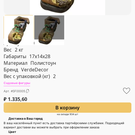
Артикул
#SF00005
Вес
2 кг
Габариты
17х14х28
Материал
Полистоун
Бренд
VerdeDecor
Вес с упаковкой (кг)
2
Садовые фигуры
Арт. #SF00005
₽
1.335,60
В корзину
на складе 934 шт
Доставка в Ваш город
В ваш населённый пункт есть доставка партнёрскими службами. Подходящий
вариант доставки вы можете выбрать при оформлении заказа
Цвет