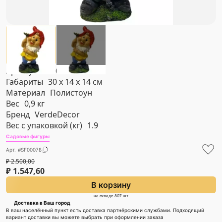
Артикул
#SF00078
Габариты
30 х 14 х 14 см
Материал
Полистоун
Вес
0,9 кг
Бренд
VerdeDecor
Вес с упаковкой (кг)
1.9
Садовые фигуры
Арт. #SF00078
₽
2.500,00
₽
1.547,60
В корзину
на складе 807 шт
Доставка в Ваш город
В ваш населённый пункт есть доставка партнёрскими службами. Подходящий
вариант доставки вы можете выбрать при оформлении заказа