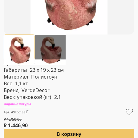
Артикул
#SF00133
Габариты
23 х 19 х 23 см
Материал
Полистоун
Вес
1,1 кг
Бренд
VerdeDecor
Вес с упаковкой (кг)
2.1
Садовые фигуры
Арт. #SF00133
₽
1.750,00
₽
1.446,90
В корзину