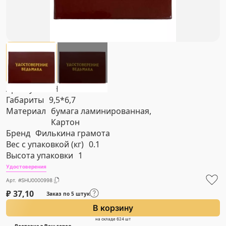
Артикул
#SHU0000998
Габариты
9,5*6,7
Материал
бумага ламинированная,
Картон
Бренд
Филькина грамота
Вес с упаковкой (кг)
0.1
Высота упаковки
1
Удостоверения
Арт. #SHU0000998
₽
37,10
Заказ по 5 штук
В корзину
на складе 624 шт