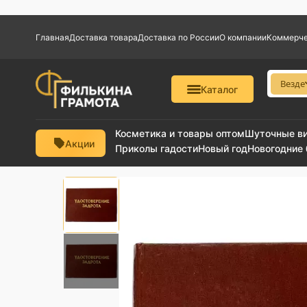
Главная
Доставка товара
Доставка по России
О компании
Коммерче
Везде
Каталог
Косметика и товары оптом
Шуточные в
Акции
Приколы гадости
Новый год
Новогодние