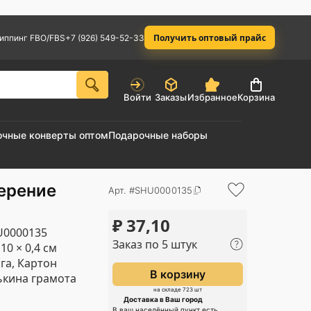
Получить оптовый прайс
иппинг FBO/FBS
+7 (926) 549-52-33
Войти
Заказы
Избранное
Корзина
очные конверты оптом
Подарочные наборы
ерение
Арт. #SHU0000135
₽
37,10
U0000135
Заказ по 5 штук
 10 × 0,4 см
га, Картон
В корзину
кина грамота
на складе 723 шт
Доставка в Ваш город
В ваш населённый пункт есть