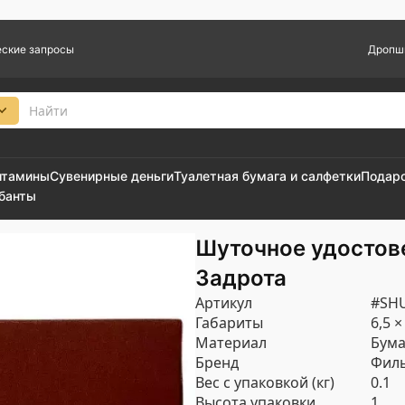
ские запросы
Дропш
итамины
Сувенирные деньги
Туалетная бумага и салфетки
Подар
 банты
Шуточное удостов
Задрота
Артикул
#SH
Габариты
6,5 ×
Материал
Бума
Бренд
Филь
Вес с упаковкой (кг)
0.1
Высота упаковки
1