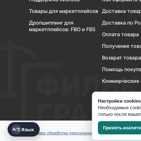
Товары для маркетплейсов
Доставка това
Дропшиппинг для
Доставка по Р
маркетплейсов: FBO и FBS
Оплата товара
Получение тов
Возврат товара
Помощь покуп
Коммерческие 
Настройки cookies
Необходимые cooki
только после ваше
Принять аналит
Язык
A/文
Политика обработки персональных данных
Согласие н