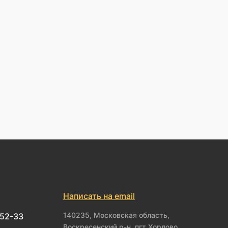
Написать на email
140235, Московская область,
-52-33
Воскресенский р-н, пгт Хорлово,