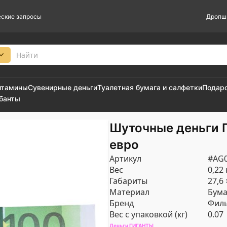
ские запросы
Дропш
итамины
Сувенирные деньги
Туалетная бумага и салфетки
Подар
 банты
Шуточные деньги 
евро
Артикул
#AG0
Вес
0,22 
Габариты
27,6 
Материал
Бума
Бренд
Филь
Вес с упаковкой (кг)
0.07
Деньги ГИГАНТЫ