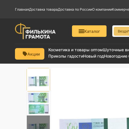
Главная
Доставка товара
Доставка по России
О компании
Коммерче
Везде
Каталог
Косметика и товары оптом
Шуточные в
Акции
Приколы гадости
Новый год
Новогодние