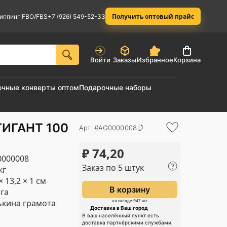
Получить оптовый прайс
иппинг FBO/FBS
+7 (926) 549-52-33
Войти
Заказы
Избранное
Корзина
очные конверты оптом
Подарочные наборы
ГИГАНТ 100
Арт. #AG0000008
₽
74,20
000008
Заказ по 5 штук
кг
× 13,2 × 1 см
В корзину
га
кина грамота
на складе 947 шт
Доставка в Ваш город
В ваш населённый пункт есть
доставка партнёрскими службами.