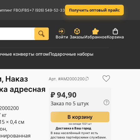
Получить оптовый прайс
иппинг FBO/FBS
+7 (926) 549-52-33
Войти
Заказы
Избранное
Корзина
очные конверты оптом
Подарочные наборы
, Наказ
Арт. #AM2000200
ка адресная
₽
94,90
Заказ по 5 штук
2000200
 кг
В корзину
15 × 0,4 см
на складе 1021 шт
он,
Доставка в Ваш город
В ваш населённый пункт есть
инированная
доставка партнёрскими службами.