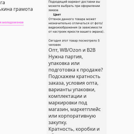
га
Подходящий вариант доставки вы
можете выбрать при оформлении
кина грамота
заказа
Цвет
Оттенок данного товара может
я молодоженов
незначительно отличаться от фото/
видеоизображения (в зависимости
от настроек яркости вашего экрана).
Сегодня этот товар посмотрело 5
человек
Опт, WB/Ozon и B2B
Нужна партия,
упаковка или
подготовка к продаже?
Подскажем кратность
заказа, условия опта,
варианты упаковки,
комплектации и
маркировки под
магазин, маркетплейс
или корпоративную
закупку.
Кратность, коробки и