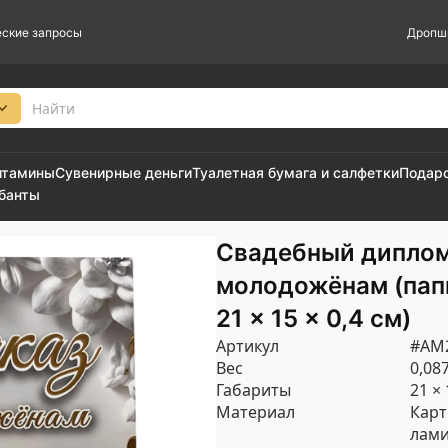
ские запросы
Дропш
итамины
Сувенирные деньги
Туалетная бумага и салфетки
Подар
 банты
Свадебный диплом
молодожёнам (пап
21 × 15 × 0,4 см)
Артикул
#AM
Вес
0,087
Габариты
21 × 
Материал
Карт
лам