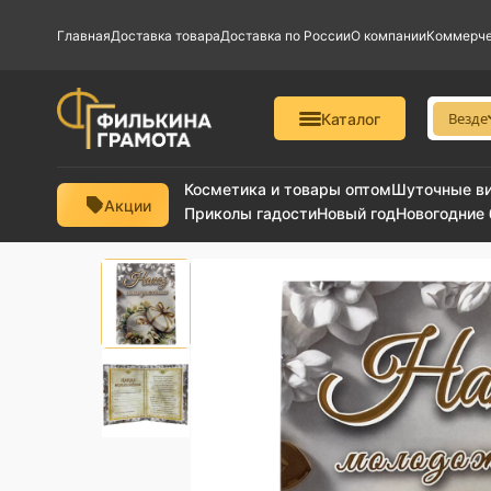
Главная
Доставка товара
Доставка по России
О компании
Коммерче
Везде
Каталог
Косметика и товары оптом
Шуточные в
Акции
Приколы гадости
Новый год
Новогодние