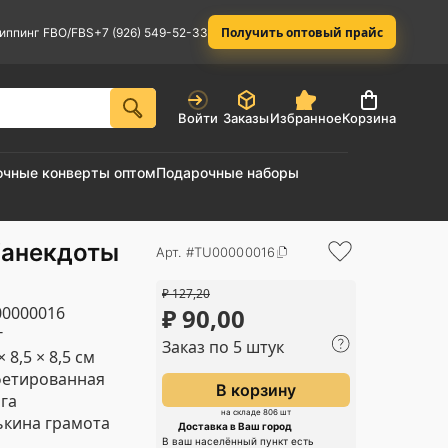
Получить оптовый прайс
иппинг FBO/FBS
+7 (926) 549-52-33
Войти
Заказы
Избранное
Корзина
очные конверты оптом
Подарочные наборы
“анекдоты
Арт. #TU00000016
₽
127,20
0000016
₽
90,00
г
Заказ по 5 штук
× 8,5 × 8,5 см
фетированная
В корзину
га
на складе 806 шт
кина грамота
Доставка в Ваш город
В ваш населённый пункт есть