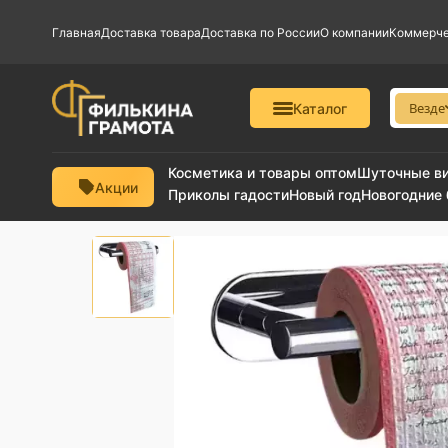
Главная
Доставка товара
Доставка по России
О компании
Коммерче
Везде
Каталог
Косметика и товары оптом
Шуточные в
Акции
Приколы гадости
Новый год
Новогодние