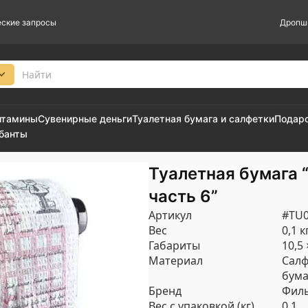
ские запросы
Дропш
итамины
Сувенирные деньги
Туалетная бумага и салфетки
Подар
 банты
Туалетная бумага 
часть 6”
Артикул
#TU0
Вес
0,1 к
Габариты
10,5 
Материал
Сал
бума
Бренд
Филь
Вес с упаковкой (кг)
0.1