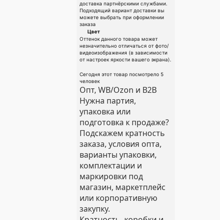
доставка партнёрскими службами.
Подходящий вариант доставки вы
можете выбрать при оформлении
заказа
Цвет
Оттенок данного товара может
незначительно отличаться от фото/
видеоизображения (в зависимости
от настроек яркости вашего экрана).
Сегодня этот товар посмотрело 5
человек
Опт, WB/Ozon и B2B
Нужна партия,
упаковка или
подготовка к продаже?
Подскажем кратность
заказа, условия опта,
варианты упаковки,
комплектации и
маркировки под
магазин, маркетплейс
или корпоративную
закупку.
Кратность, коробки и