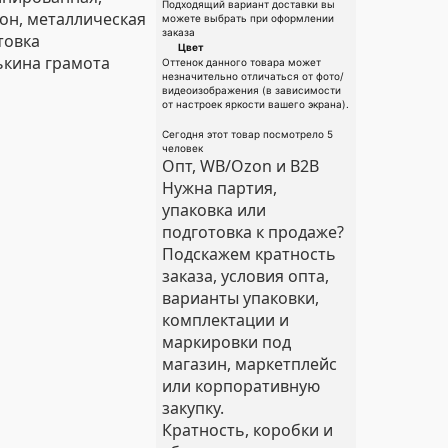
Подходящий вариант доставки вы
он, металлическая
можете выбрать при оформлении
заказа
товка
Цвет
кина грамота
Оттенок данного товара может
незначительно отличаться от фото/
видеоизображения (в зависимости
от настроек яркости вашего экрана).
Сегодня этот товар посмотрело 5
человек
Опт, WB/Ozon и B2B
Нужна партия,
упаковка или
подготовка к продаже?
Подскажем кратность
заказа, условия опта,
варианты упаковки,
комплектации и
маркировки под
магазин, маркетплейс
или корпоративную
закупку.
Кратность, коробки и