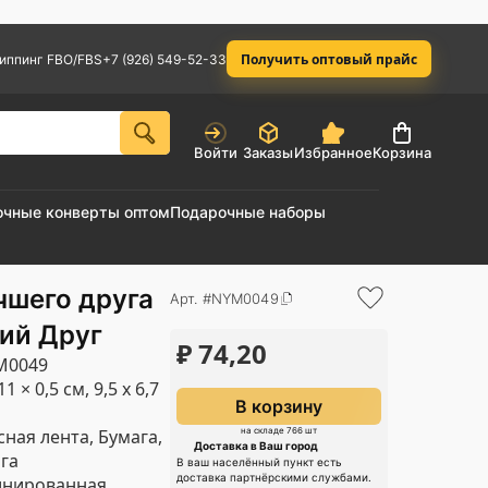
Получить оптовый прайс
иппинг FBO/FBS
+7 (926) 549-52-33
Войти
Заказы
Избранное
Корзина
очные конверты оптом
Подарочные наборы
чшего друга
Арт. #NYM0049
ий Друг
₽
74,20
M0049
11 × 0,5 см, 9,5 х 6,7
В корзину
сная лента, Бумага,
на складе 766 шт
Доставка в Ваш город
га
В ваш населённый пункт есть
доставка партнёрскими службами.
нированная,