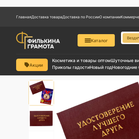
Главная
Доставка товара
Доставка по России
О компании
Коммерче
Везде
Каталог
Косметика и товары оптом
Шуточные в
Акции
Приколы гадости
Новый год
Новогодние