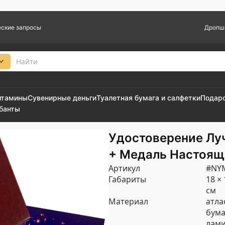
ские запросы
Дропш
итамины
Сувенирные деньги
Туалетная бумага и салфетки
Подар
 банты
Удостоверение Лу
+ Медаль Настоящ
Артикул
#NY
Габариты
18 × 
см
Материал
атла
бума
лами