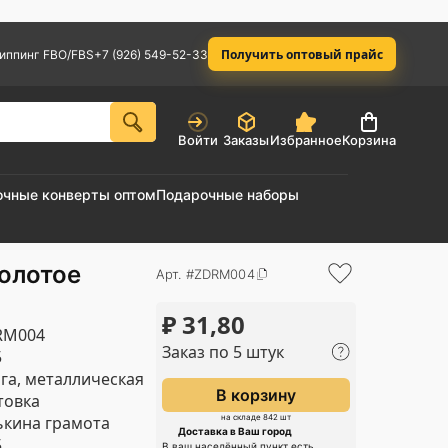
Получить оптовый прайс
иппинг FBO/FBS
+7 (926) 549-52-33
Войти
Заказы
Избранное
Корзина
очные конверты оптом
Подарочные наборы
олотое
Арт. #ZDRM004
₽
31,80
RM004
Заказ по 5 штук
5
га, металлическая
В корзину
товка
кина грамота
на складе 842 шт
Доставка в Ваш город
5
В ваш населённый пункт есть