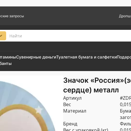
ские запросы
Дропш
итамины
Сувенирные деньги
Туалетная бумага и салфетки
Подар
 банты
Значок «Россия»(з
сердце) металл
Артикул
#ZD
Вес
0,01
Материал
Бума
заго
Бренд
Филь
Вес с упаковкой (кг)
0.01