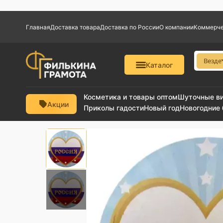
Главная
Доставка товара
Доставка по России
О компании
Коммерче
Везде
Каталог
Косметика и товары оптом
Шуточные в
Акции
Приколы гадости
Новый год
Новогодние