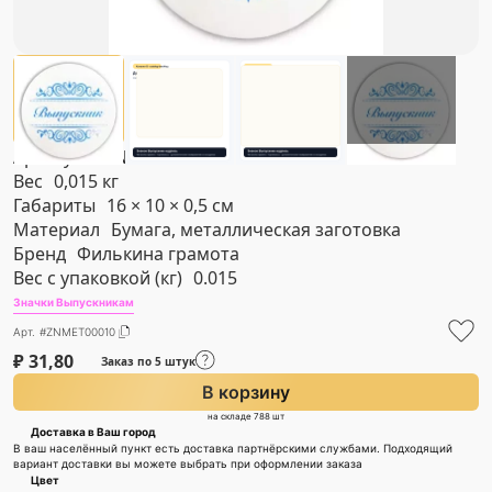
Артикул
#ZNMET00010
Вес
0,015 кг
Габариты
16 × 10 × 0,5 см
Материал
Бумага, металлическая заготовка
Бренд
Филькина грамота
Вес с упаковкой (кг)
0.015
Значки Выпускникам
Арт. #ZNMET00010
₽
31,80
Заказ по 5 штук
В корзину
на складе 788 шт
Доставка в Ваш город
В ваш населённый пункт есть доставка партнёрскими службами. Подходящий
вариант доставки вы можете выбрать при оформлении заказа
Цвет