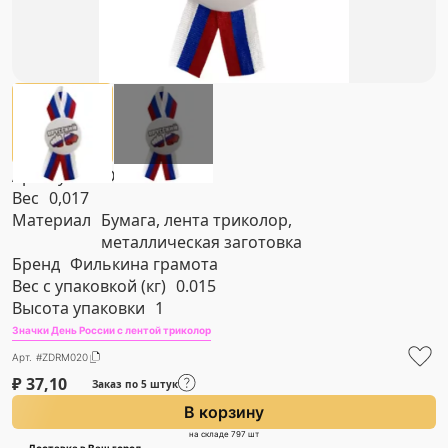
Артикул
#ZDRM020
Вес
0,017
Материал
Бумага, лента триколор,
металлическая заготовка
Бренд
Филькина грамота
Вес с упаковкой (кг)
0.015
Высота упаковки
1
Значки День России с лентой триколор
Арт. #ZDRM020
₽
37,10
Заказ по 5 штук
В корзину
на складе 797 шт