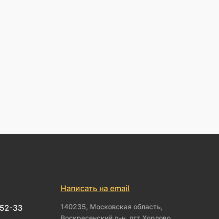
Написать на email
140235, Московская область,
-52-33
Воскресенский р-н, пгт Хорлово,