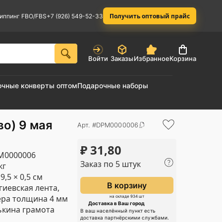
Получить оптовый прайс
иппинг FBO/FBS
+7 (926) 549-52-33
Войти
Заказы
Избранное
Корзина
очные конверты оптом
Подарочные наборы
во) 9 мая
Арт. #DPM0000006
₽
31,80
M0000006
Заказ по 5 штук
кг
 9,5 × 0,5 см
В корзину
гиевская лента,
ра толщина 4 мм
на складе 934 шт
Доставка в Ваш город
кина грамота
В ваш населённый пункт есть
доставка партнёрскими службами.