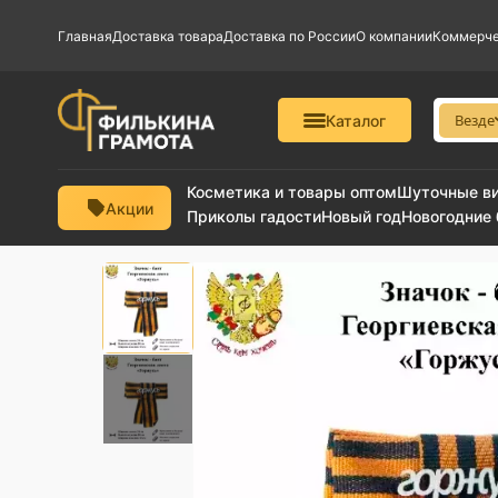
Главная
Доставка товара
Доставка по России
О компании
Коммерче
Везде
Каталог
Косметика и товары оптом
Шуточные в
Акции
Приколы гадости
Новый год
Новогодние