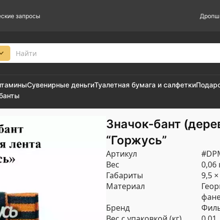
ские запросы
Дропш
итамины
Сувенирные деньги
Туалетная бумага и салфетки
Подар
 банты
Значок-бант (дере
“Горжусь”
Артикул
#DP
Вес
0,06 
Габариты
9,5 ×
Материал
Геор
фане
Бренд
Филь
Вес с упаковкой (кг)
0.01