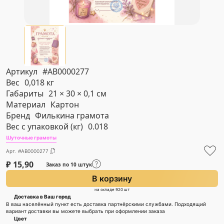
Артикул
#AB0000277
Вес
0,018 кг
Габариты
21 × 30 × 0,1 см
Материал
Картон
Бренд
Филькина грамота
Вес с упаковкой (кг)
0.018
Шуточные грамоты
Арт. #AB0000277
₽
15,90
Заказ по 10 штук
В корзину
на складе 920 шт
Доставка в Ваш город
В ваш населённый пункт есть доставка партнёрскими службами. Подходящий
вариант доставки вы можете выбрать при оформлении заказа
Цвет