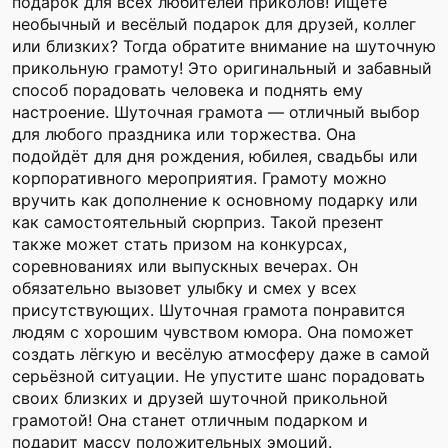
подарок для всех любителей приколов! Ищете
необычный и весёлый подарок для друзей, коллег
или близких? Тогда обратите внимание на шуточную
прикольную грамоту! Это оригинальный и забавный
способ порадовать человека и поднять ему
настроение. Шуточная грамота — отличный выбор
для любого праздника или торжества. Она
подойдёт для дня рождения, юбилея, свадьбы или
корпоративного мероприятия. Грамоту можно
вручить как дополнение к основному подарку или
как самостоятельный сюрприз. Такой презент
также может стать призом на конкурсах,
соревнованиях или выпускных вечерах. Он
обязательно вызовет улыбку и смех у всех
присутствующих. Шуточная грамота понравится
людям с хорошим чувством юмора. Она поможет
создать лёгкую и весёлую атмосферу даже в самой
серьёзной ситуации. Не упустите шанс порадовать
своих близких и друзей шуточной прикольной
грамотой! Она станет отличным подарком и
подарит массу положительных эмоций.