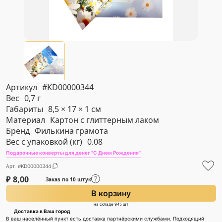
Артикул
#KD00000344
Вес
0,7 г
Габариты
8,5 × 17 × 1 см
Материал
Картон с глиттерным лаком
Бренд
Филькина грамота
Вес с упаковкой (кг)
0.08
Подарочные конверты для денег "С Днем Рождения"
Арт. #KD00000344
₽
8,00
Заказ по 10 штук
В корзину
на складе 945 шт
Доставка в Ваш город
В ваш населённый пункт есть доставка партнёрскими службами. Подходящий