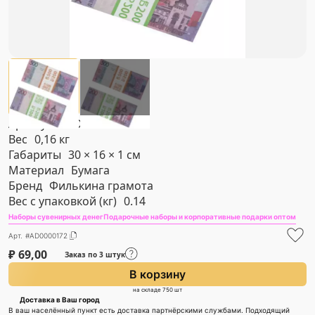
Артикул
#AD0000172
Вес
0,16 кг
Габариты
30 × 16 × 1 см
Материал
Бумага
Бренд
Филькина грамота
Вес с упаковкой (кг)
0.14
Наборы сувенирных денег
Подарочные наборы и корпоративные подарки оптом
Арт. #AD0000172
₽
69,00
Заказ по 3 штук
В корзину
на складе 750 шт
Доставка в Ваш город
В ваш населённый пункт есть доставка партнёрскими службами. Подходящий